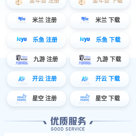
立即订阅
微信搜一搜
jiuyou.com智能
Copyright ? 2024 Shanghai Smart Control Co.,Ltd沪ICP备06053922号-1
jiuyou.com
联系我们
法律声明
隐私政策
网站地图
【网站地图】
【sitemap】
免费方案
电话咨询
在线咨询