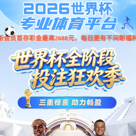
jiuyou.com·(中国区)官方网站
001266
股票
代码
被动安全类
碰撞传感器