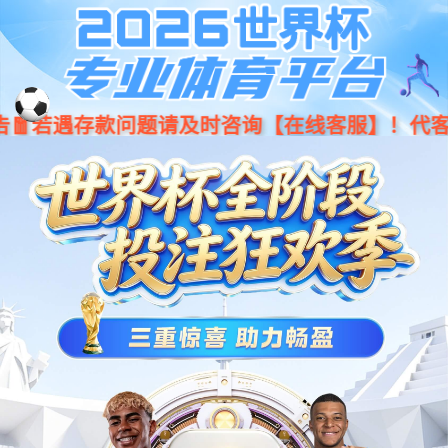
jiuyou.com·(中国区)官方网站
001266
股票
代码
特种设备
矿用本安型显示器